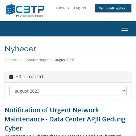
Dansk
Log ind
Vis bestillingskurv
Skift
navig
Nyheder
Support
Annonceringer
august 2026
Efter måned
Notification of Urgent Network
Maintenance - Data Center APJII Gedung
Cyber