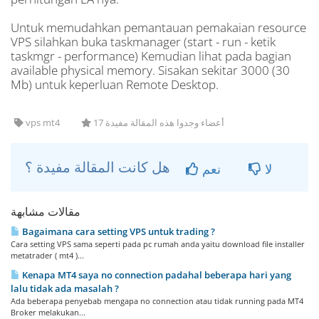
Untuk memudahkan pemantauan pemakaian resource
VPS silahkan buka taskmanager (start - run - ketik
taskmgr - performance) Kemudian lihat pada bagian
available physical memory. Sisakan sekitar 3000 (30
Mb) untuk keperluan Remote Desktop.
vps mt4
17 أعضاء وجدوا هذه المقالة مفيدة
هل كانت المقالة مفيدة ؟
لا
نعم
مقالات مشابهة
Bagaimana cara setting VPS untuk trading ?
Cara setting VPS sama seperti pada pc rumah anda yaitu download file installer
metatrader ( mt4 )...
Kenapa MT4 saya no connection padahal beberapa hari yang
lalu tidak ada masalah ?
Ada beberapa penyebab mengapa no connection atau tidak running pada MT4
Broker melakukan...