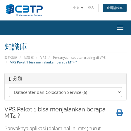
中文
登入
查看購物車
切
換
導
知識庫
覽
客戶系統
知識庫
VPS
Pertanyaan seputar trading di VPS
VPS Paket 1 bisa menjalankan berapa MT4 ?
分類
VPS Paket 1 bisa menjalankan berapa
MT4 ?
Banyaknya aplikasi (dalam hal ini mt4) turut