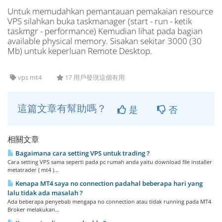
Untuk memudahkan pemantauan pemakaian resource
VPS silahkan buka taskmanager (start - run - ketik
taskmgr - performance) Kemudian lihat pada bagian
available physical memory. Sisakan sekitar 3000 (30
Mb) untuk keperluan Remote Desktop.
vps mt4
17 用戶發現這個有用
這篇文章有幫助嗎？
是
否
相關文章
Bagaimana cara setting VPS untuk trading ?
Cara setting VPS sama seperti pada pc rumah anda yaitu download file installer
metatrader ( mt4 )...
Kenapa MT4 saya no connection padahal beberapa hari yang
lalu tidak ada masalah ?
Ada beberapa penyebab mengapa no connection atau tidak running pada MT4
Broker melakukan...