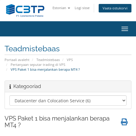
Estonian
Logi sisse
Vaata ostukorvi
Lülit
navig
Teadmistebaas
Portaali avaleht
Teadmistebaas
VPS
Pertanyaan seputar trading di VPS
VPS Paket 1 bisa menjalankan berapa MT4 ?
Kategooriad
VPS Paket 1 bisa menjalankan berapa
MT4 ?