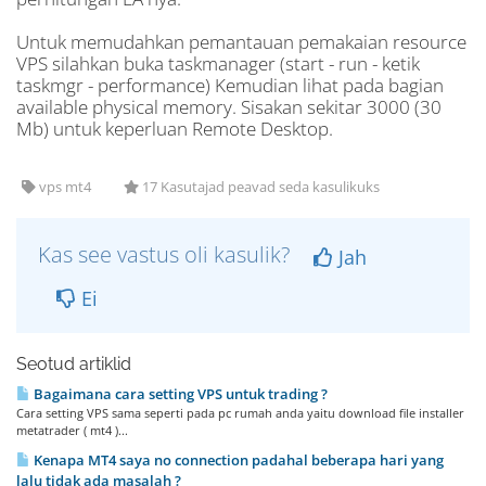
Untuk memudahkan pemantauan pemakaian resource
VPS silahkan buka taskmanager (start - run - ketik
taskmgr - performance) Kemudian lihat pada bagian
available physical memory. Sisakan sekitar 3000 (30
Mb) untuk keperluan Remote Desktop.
vps mt4
17 Kasutajad peavad seda kasulikuks
Kas see vastus oli kasulik?
Jah
Ei
Seotud artiklid
Bagaimana cara setting VPS untuk trading ?
Cara setting VPS sama seperti pada pc rumah anda yaitu download file installer
metatrader ( mt4 )...
Kenapa MT4 saya no connection padahal beberapa hari yang
lalu tidak ada masalah ?