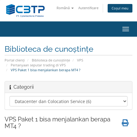
Română
Autentificare
Coșul meu
Navi
Toggl
Biblioteca de cunoștințe
Portal clienți
Biblioteca de cunoștințe
VPS
Pertanyaan seputar trading di VPS
VPS Paket 1 bisa menjalankan berapa MT4 ?
Categorii
VPS Paket 1 bisa menjalankan berapa
MT4 ?