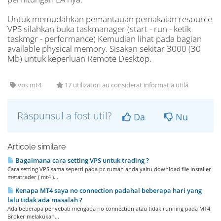
Untuk memudahkan pemantauan pemakaian resource
VPS silahkan buka taskmanager (start - run - ketik
taskmgr - performance) Kemudian lihat pada bagian
available physical memory. Sisakan sekitar 3000 (30
Mb) untuk keperluan Remote Desktop.
vps mt4
17 utilizatori au considerat informația utilă
Răspunsul a fost util?
Da
Nu
Articole similare
Bagaimana cara setting VPS untuk trading ?
Cara setting VPS sama seperti pada pc rumah anda yaitu download file installer
metatrader ( mt4 )...
Kenapa MT4 saya no connection padahal beberapa hari yang
lalu tidak ada masalah ?
Ada beberapa penyebab mengapa no connection atau tidak running pada MT4
Broker melakukan...