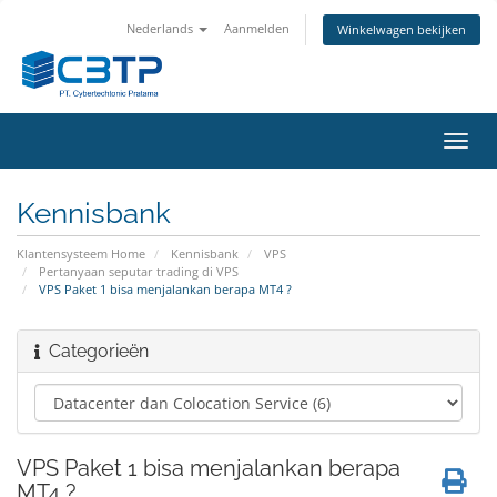
Nederlands
Aanmelden
Winkelwagen bekijken
Navig
in-/u
Kennisbank
Klantensysteem Home
Kennisbank
VPS
Pertanyaan seputar trading di VPS
VPS Paket 1 bisa menjalankan berapa MT4 ?
Categorieën
VPS Paket 1 bisa menjalankan berapa
MT4 ?