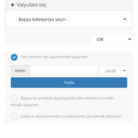
Valyutanı seç
Yeni domen adı əlavə etmək istəyirəm.
www.
Yoxla
Başqa bir şirkətdə qeydiyyatda olan domeni transfer
etmək istəyirəm.
Sadəcə neymserverləri (nameserver) yeniləmək istəyirəm.