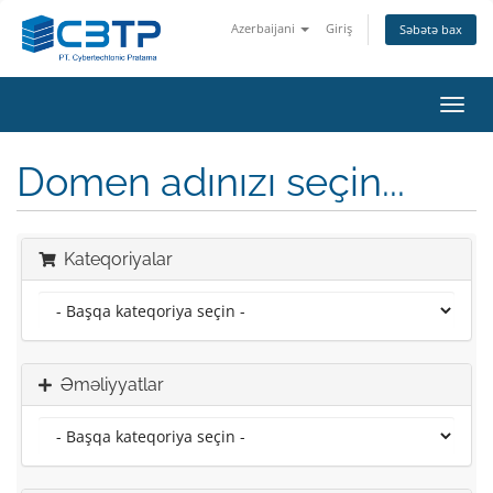
Azerbaijani
Giriş
Səbətə bax
Naviq
keçid
Domen adınızı seçin...
Kateqoriyalar
Əməliyyatlar