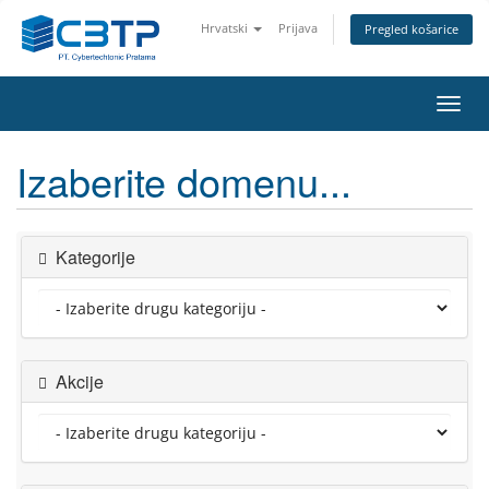
Hrvatski
Prijava
Pregled košarice
Preba
navig
Izaberite domenu...
Kategorije
Akcije