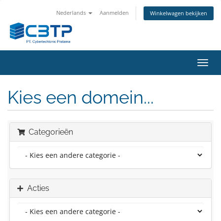
Nederlands
Aanmelden
Winkelwagen bekijken
Navig
in-/u
Kies een domein...
Categorieën
Acties