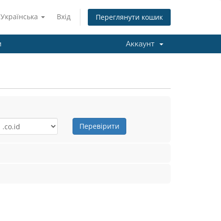
Українська
Вхід
Переглянути кошик
и
Аккаунт
Перевірити