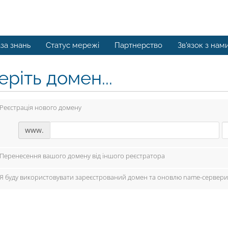
за знань
Статус мережі
Партнерство
Зв'язок з нам
ріть домен...
Реєстрація нового домену
www.
Перенесення вашого домену від іншого реєстратора
Я буду використовувати зареєстрований домен та оновлю name-сервери