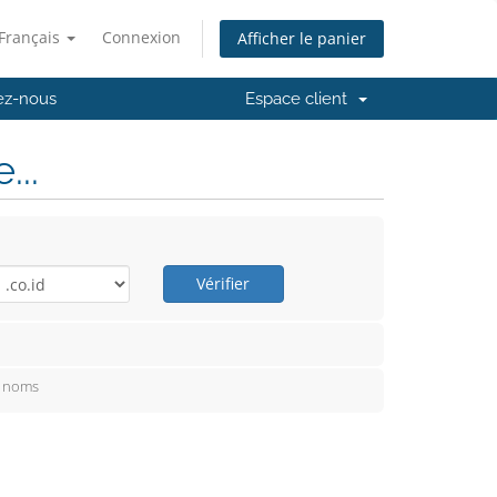
Français
Connexion
Afficher le panier
ez-nous
Espace client
..
Vérifier
e noms