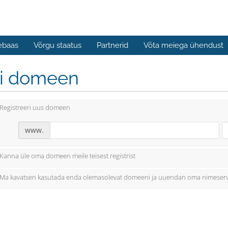
ebaas
Võrgu staatus
Partnerid
Võta meiega ühendust
li domeen
Registreeri uus domeen
www.
Kanna üle oma domeen meile teisest registrist
Ma kavatsen kasutada enda olemasolevat domeeni ja uuendan oma nimeserv