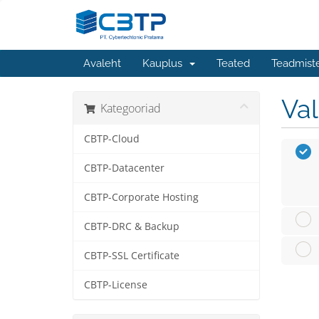
Avaleht
Kauplus
Teated
Teadmist
Va
Kategooriad
CBTP-Cloud
CBTP-Datacenter
CBTP-Corporate Hosting
CBTP-DRC & Backup
CBTP-SSL Certificate
CBTP-License