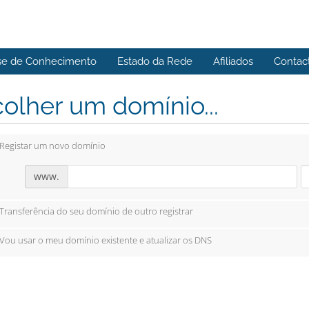
se de Conhecimento
Estado da Rede
Afiliados
Contac
olher um domínio...
Registar um novo domínio
www.
Transferência do seu domínio de outro registrar
Vou usar o meu domínio existente e atualizar os DNS