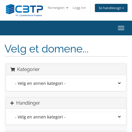
Norwegian
Logg inn
Se handlevogn »
Bytt
navig
Velg et domene...
Kategorier
Handlinger