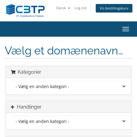
Dansk
Log ind
Vis bestillingskurv
Skift
navig
Vælg et domænenavn…
Kategorier
Handlinger